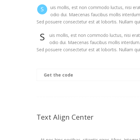
uis mollis, est non commodo luctus, nisi erat
S
odio dui. Maecenas faucibus mollis interdum.
Sed posuere consectetur est at lobortis. Nullam quis
S
uis mollis, est non commodo luctus, nisi erat 
odio dui. Maecenas faucibus mollis interdum. 
Sed posuere consectetur est at lobortis. Nullam quis
Get the code
Text Align Center
At nos hinc posthac, sitientis piros Afros. Intege