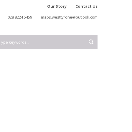
Our Story
|
Contact Us
028 8224 5459
maps.westtyrone@outlook.com